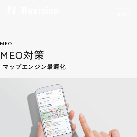
MENU
CLOSE
トップ
TOP
MEO
私たちについて
Who we are
MEO対策
制作実績
Works
-マップエンジン最適化-
サービス
Service
お客様の声
Voice
コラム
Column
お知らせ
News