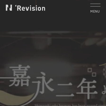
MENU
CLOSE
トップ
TOP
私たちについて
Who we are
制作実績
Works
サービス
Service
お客様の声
Voice
コラム
Column
お知らせ
News