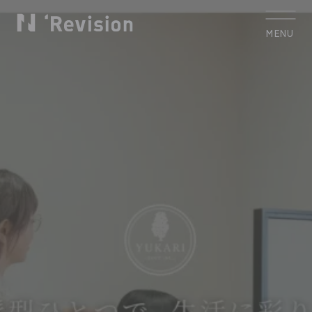
MENU
CLOSE
トップ
TOP
私たちについて
Who we are
制作実績
Works
サービス
Service
お客様の声
Voice
コラム
Column
お知らせ
News