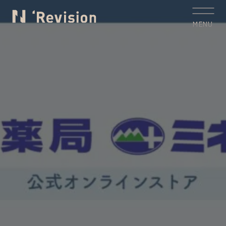
MENU
CLOSE
トップ
TOP
私たちについて
Who we are
制作実績
Works
サービス
Service
お客様の声
Voice
コラム
Column
お知らせ
News