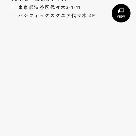
東京都渋谷区代々木3-1-11
パシフィックスクエア代々木 4F
VIEW
トップ
TOP
私たちについて
Who we are
サービス
Service
コラム
Column
制作実績
Works
お客様の声
Voice
お知らせ
News