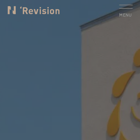
MENU
CLOSE
トップ
TOP
私たちについて
Who we are
制作実績
Works
サービス
Service
お客様の声
Voice
コラム
Column
お知らせ
News