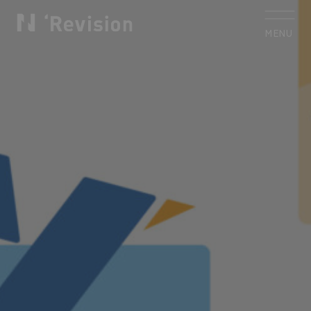
MENU
CLOSE
トップ
TOP
私たちについて
Who we are
制作実績
Works
サービス
Service
お客様の声
Voice
コラム
Column
お知らせ
News