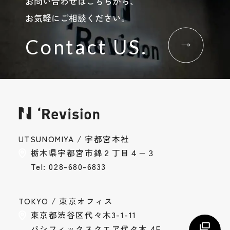
お問い合わせはこちらから、
お気軽にご相談ください。
Contact US.
お問い合わせ
Contact
採用情報
UTSUNOMIYA / 宇都宮本社
Recruit
栃木県宇都宮市錦２丁目４−３
Tel: 028-680-6833
Instagram
Privacy Policy
TOKYO / 東京オフィス
東京都渋谷区代々木3-1-11
パシフィックスクエア代々木 4F