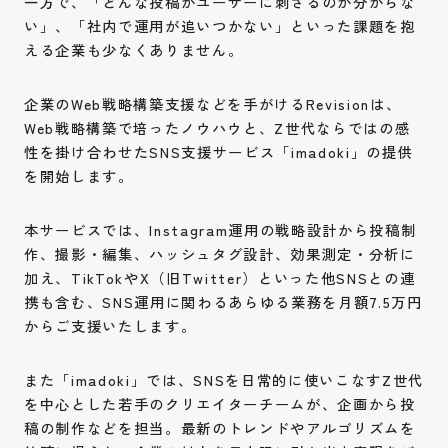
一方で、「どんな投稿がユーザーに刺さるのか分からな
い」、「社内で運用が追いつかない」といった課題を抱
える企業も少なくありません。
企業のWeb戦略構築支援などを手がけるRevisionは、
Web戦略構築で培ったノウハウと、Z世代ならではの感
性を掛け合わせたSNS支援サービス「imadoki」の提供
を開始します。
本サービスでは、Instagram運用の戦略設計から投稿制
作、撮影・編集、ハッシュタグ設計、効果測定・分析に
加え、TikTokやX（旧Twitter）といった他SNSとの連
携も含む、SNS運用に関わるあらゆる業務を月額7.5万円
からご支援いたします。
また「imadoki」では、SNSを日常的に使いこなすZ世代
を中心とした若手のクリエイターチームが、企画から投
稿の制作などを担当。最新のトレンドやアルゴリズムを