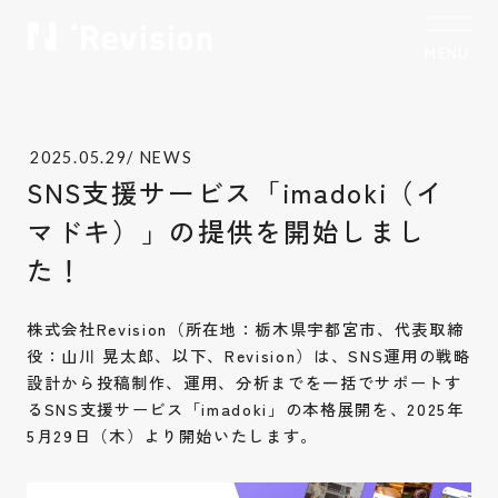
MENU
CLOSE
トップ
TOP
2025.05.29
/ NEWS
私たちについて
Who we are
SNS支援サービス「imadoki（イ
マドキ）」の提供を開始しまし
制作実績
Works
た！
サービス
Service
株式会社Revision（所在地：栃木県宇都宮市、代表取締
お客様の声
役：山川 晃太郎、以下、Revision）は、SNS運用の戦略
Voice
設計から投稿制作、運用、分析までを一括でサポートす
るSNS支援サービス「imadoki」の本格展開を、2025年
コラム
Column
5月29日（木）より開始いたします。
お知らせ
News