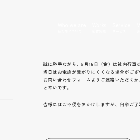
Who we are
Works
Service
V
私たちについて
制作実績
サービス
誠に勝手ながら、5月15日（金）は社内行
当日はお電話が繋がりにくくなる場合がござ
お問い合わせフォームよりご連絡いただくか
と幸いです。
皆様にはご不便をおかけしますが、何卒ご了