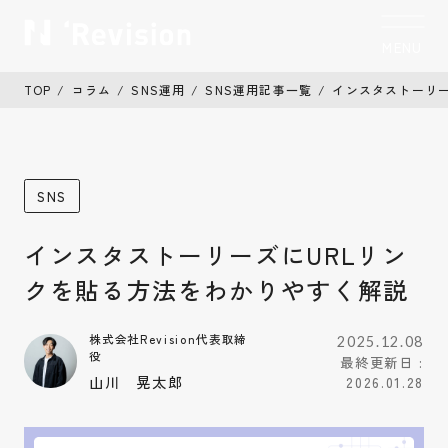
MENU
CLOSE
TOP
コラム
SNS運用
SNS運用記事一覧
インスタストーリー
トップ
TOP
私たちについて
Who we are
SNS
制作実績
Works
インスタストーリーズにURLリン
サービス
Service
クを貼る方法をわかりやすく解説
お客様の声
Voice
株式会社Revision代表取締
2025.12.08
役
最終更新日 :
コラム
Column
山川 晃太郎
2026.01.28
お知らせ
News