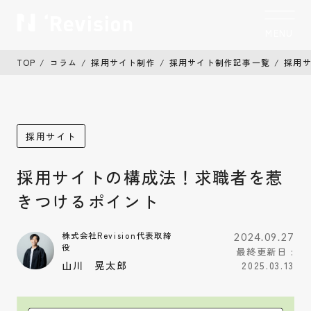
MENU
CLOSE
TOP
コラム
採用サイト制作
採用サイト制作記事一覧
採用
トップ
TOP
私たちについて
Who we are
採用サイト
制作実績
Works
採用サイトの構成法！求職者を惹
サービス
Service
きつけるポイント
お客様の声
Voice
株式会社Revision代表取締
2024.09.27
役
最終更新日 :
コラム
Column
山川 晃太郎
2025.03.13
お知らせ
News