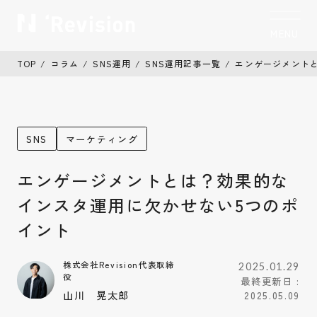
MENU
CLOSE
TOP
コラム
SNS運用
SNS運用記事一覧
エンゲージメント
トップ
TOP
私たちについて
Who we are
SNS
マーケティング
制作実績
Works
エンゲージメントとは？効果的な
サービス
Service
インスタ運用に欠かせない5つのポ
お客様の声
イント
Voice
コラム
株式会社Revision代表取締
Column
2025.01.29
役
最終更新日 :
山川 晃太郎
2025.05.09
お知らせ
News