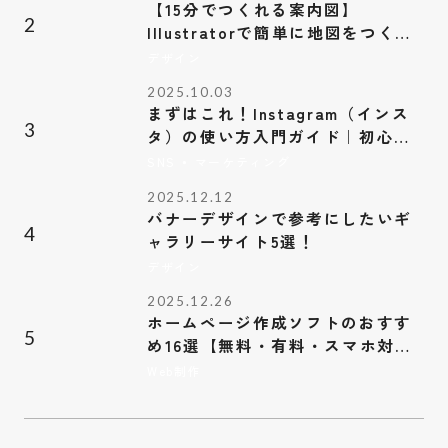
【15分でつくれる案内図】
2
Illustratorで簡単に地図をつくろ
う！【修正もラクラク】
デザイン
2025.10.03
まずはこれ！Instagram（インス
3
タ）の使い方入門ガイド｜初心者
にも分かりやすく解説
・
SNS
マーケティング
2025.12.12
バナーデザインで参考にしたいギ
4
ャラリーサイト5選！
デザイン
2025.12.26
ホームページ作成ソフトのおすす
5
め16選【無料・有料・スマホ対
応】
Web制作