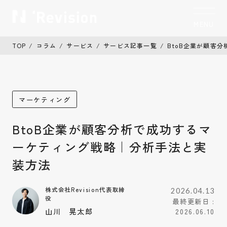
MENU
CLOSE
TOP
コラム
サービス
サービス記事一覧
BtoB企業が顧客
トップ
TOP
私たちについて
Who we are
マーケティング
制作実績
Works
BtoB企業が顧客分析で成功するマ
サービス
Service
ーケティング戦略｜分析手法と実
お客様の声
装方法
Voice
コラム
株式会社Revision代表取締
Column
2026.04.13
役
最終更新日 :
山川 晃太郎
2026.06.10
お知らせ
News