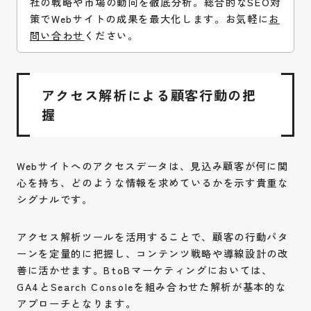
社の戦略や市場の動向を徹底分析。総合的なSEO対
策でWebサイトの成果を最大化します。お気軽に
お
問い合わせ
ください。
アクセス解析による顧客行動の把
お問い合わせ
握
Contact
採用情報
Recruit
Webサイトへのアクセスデータは、見込み顧客が何に関
心を持ち、どのような情報を求めているかを示す貴重な
シグナルです。
Instagram
Privacy Policy
アクセス解析ツールを活用することで、顧客の行動パタ
ーンを定量的に把握し、コンテンツ戦略や導線設計の改
善に活かせます。BtoBマーケティングにおいては、
GA4とSearch Consoleを組み合わせた解析が基本的な
アプローチとなります。