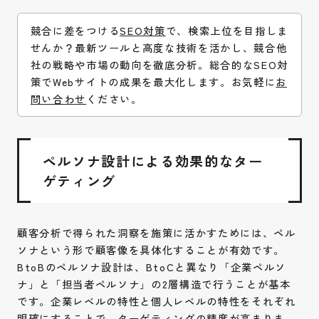
競合に差をつける
SEO対策
で、検索上位を目指しま
せんか？最新ツールと高度な技術を活かし、競合他
社の戦略や市場の動向を徹底分析。総合的なSEO対
策でWebサイトの成果を最大化します。お気軽に
お
問い合わせ
ください。
ペルソナ設計による効果的なター
ゲティング
顧客分析で得られた洞察を施策に活かすためには、ペル
ソナという形で顧客像を具体化することが有効です。
BtoBのペルソナ設計は、BtoCと異なり「企業ペルソ
ナ」と「担当者ペルソナ」の2層構造で行うことが基本
です。企業レベルの特性と個人レベルの特性をそれぞれ
明確にすることで、ターゲティングの精度が高まりま