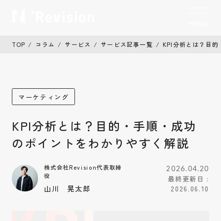
MENU
CLOSE
TOP
コラム
サービス
サービス記事一覧
KPI分析とは？目
トップ
TOP
私たちについて
Who we are
マーケティング
制作実績
Works
KPI分析とは？目的・手順・成功
サービス
Service
のポイントをわかりやすく解説
お客様の声
Voice
株式会社Revision代表取締
2026.04.20
役
最終更新日 :
コラム
Column
山川 晃太郎
2026.06.10
お知らせ
News