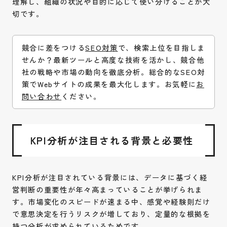
理解し、組織の状況や目的に応じて使い分けることが大
切です。
競合に差をつける
SEO対策
で、検索上位を目指しま
せんか？最新ツールと高度な技術を活かし、競合他
社の戦略や市場の動向を徹底分析。総合的なSEO対
策でWebサイトの成果を最大化します。お気軽に
お
問い合わせ
ください。
KPI分析が注目される背景と必要性
KPI分析が注目されている背景には、データに基づく経
営判断の重要性が年々高まっていることが挙げられま
す。市場変化のスピードが速まる中、感覚や経験則だけ
で意思決定を行うリスクが増しており、定量的な根拠を
持つ分析が求められているためです。