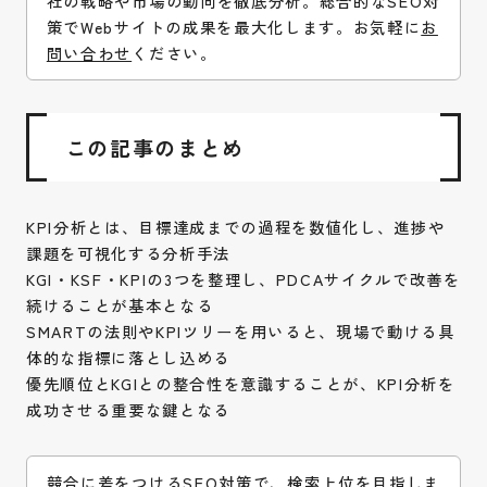
社の戦略や市場の動向を徹底分析。総合的なSEO対
策でWebサイトの成果を最大化します。お気軽に
お
問い合わせ
ください。
この記事のまとめ
KPI分析とは、目標達成までの過程を数値化し、進捗や
課題を可視化する分析手法
KGI・KSF・KPIの3つを整理し、PDCAサイクルで改善を
続けることが基本となる
SMARTの法則やKPIツリーを用いると、現場で動ける具
体的な指標に落とし込める
優先順位とKGIとの整合性を意識することが、KPI分析を
成功させる重要な鍵となる
競合に差をつける
SEO対策
で、検索上位を目指しま