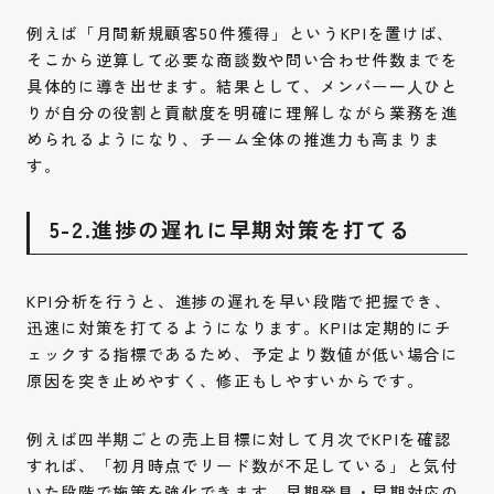
例えば「月間新規顧客50件獲得」というKPIを置けば、
そこから逆算して必要な商談数や問い合わせ件数までを
具体的に導き出せます。結果として、メンバー一人ひと
りが自分の役割と貢献度を明確に理解しながら業務を進
められるようになり、チーム全体の推進力も高まりま
す。
5-2.進捗の遅れに早期対策を打てる
KPI分析を行うと、進捗の遅れを早い段階で把握でき、
迅速に対策を打てるようになります。KPIは定期的にチ
ェックする指標であるため、予定より数値が低い場合に
原因を突き止めやすく、修正もしやすいからです。
例えば四半期ごとの売上目標に対して月次でKPIを確認
すれば、「初月時点でリード数が不足している」と気付
いた段階で施策を強化できます。早期発見・早期対応の