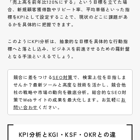
「売上高を前年比120%にする」という目標を立てた場
合、新規顧客獲得数やリピート率、平均単価といった指
標をKPIとして設定することで、現状のどこに課題があ
るかを具体的に把握できます。
このようにKPI分析は、抽象的な目標を具体的な行動指
標へと落とし込み、ビジネスを前進させるための羅針盤
となる手法といえるでしょう。
競合に差をつける
SEO対策
で、検索上位を目指しま
せんか？最新ツールと高度な技術を活かし、競合他
社の戦略や市場の動向を徹底分析。総合的なSEO対
策でWebサイトの成果を最大化します。お気軽に
お
問い合わせ
ください。
KPI分析とKGI・KSF・OKRとの違