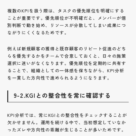
複数のKPIを扱う際は、タスクの優先順位を明確にする
ことが重要です。優先順位が不明確だと、メンバーが個
別判断で動き始め、リソースが分散してしまい成果につ
ながりにくくなるためです。
お問い合わせ
例えば新規顧客の獲得と既存顧客のリピート促進のどち
Contact
らを優先するかをチームで合意しておくと、日々の施策
採用情報
選択に迷いがなくなります。優先順位を定期的に共有す
ることで、組織としての一体感を保ちながら、KPI分析
Recruit
を一貫した方向性で進められるようになります。
Instagram
Privacy Policy
9-2.KGIとの整合性を常に確認する
KPI分析では、常にKGIとの整合性をチェックすることが
欠かせません。運用を続ける中で、当初想定していなか
ったズレや方向性の乖離が生じることが多いためです。