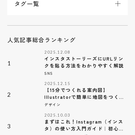
タグ一覧
人気記事総合ランキング
お問い合わせ
Contact
2025.12.08
インスタストーリーズにURLリン
採用情報
1
クを貼る方法をわかりやすく解説
Recruit
SNS
2025.12.15
Instagram
Privacy Policy
【15分でつくれる案内図】
2
Illustratorで簡単に地図をつくろ
う！【修正もラクラク】
デザイン
2025.10.03
まずはこれ！Instagram（インス
3
タ）の使い方入門ガイド｜初心者