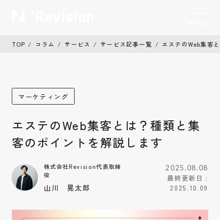
MENU
CLOSE
TOP
コラム
サービス
サービス記事一覧
エステのWeb集客
トップ
TOP
私たちについて
Who we are
マーケティング
制作実績
Works
エステのWeb集客とは？種類と集
サービス
Service
客のポイントを解説します
お客様の声
Voice
株式会社Revision代表取締
2025.08.08
役
最終更新日 :
コラム
Column
山川 晃太郎
2025.10.09
お知らせ
News